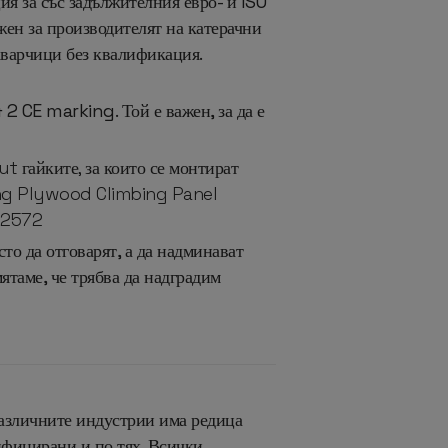
я за със задължителния евро- и ISO
ен за производителят на катерачни
заварчици без квалификация.
2 CE marking. Той е важен, за да е
ut гайките, за които се монтират
ing Plywood Climbing Panel
12572
о да отговарят, а да надминават
ятаме, че трябва да надградим
азличните индустрии има редица
ифицирани и по тях. Всички