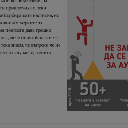
 катерят незакачени. За
ти приключиха с леки
оабсорбиращата настилка, но
 повишим мерките за
ема понякога дава грешки
по-далече от аутобилея и че
 така знаем, че въпреки че не
ент от случаите, в които
.