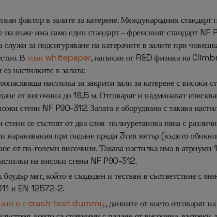
гван фактор в залите за катерене. Международния стандарт 
ене на въже има само един стандарт – френският стандарт NF 
да служи за подсигуряване на катерачите в залите при чове
ество. В
този whitepaper
, написан от R&D физика на Climb
 са настилките в залата:
опасяваща настилка за закрити зали за катерене с високи ст
ане от височина до 16,5 м. Отговарят и надминават изисква
исоки стени NF P90-312. Залата е оборудвана с такава насти
и стени се състоят от два слоя полиуретанова пяна с различн
ни наранявания при падане преди 3тия метър (където обикно
дане от по-големи височини. Такава настилка има в атриуми 1
 настилки на високи стени NF P90-312.
. боудър мат, който е създаден и тестван в съответствие
с ме
311 и EN 12572-2.
вани и с crash test dummy
, данните от което отговарят н
устрия, които са сравними с падане от височина, въпреки, ч