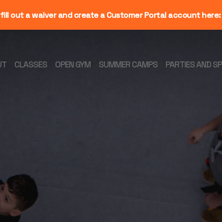
fill out a waiver and create a Customer Portal account here
UT
CLASSES
OPEN GYM
SUMMER CAMPS
PARTIES AND S