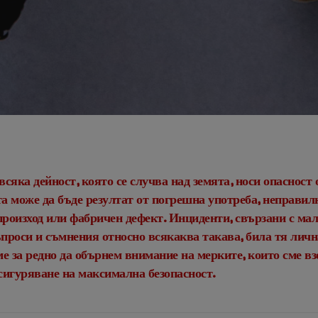
y
webadmin
No Comments
всяка дейност, която се случва над земята, носи опасност
а може да бъде резултат от погрешна употреба, неправил
произход или фабричен дефект. Инциденти, свързани с ма
роси и съмнения относно всякаква такава, била тя лична
е за редно да обърнем внимание на мерките, които сме вз
осигуряване на максимална безопасност.