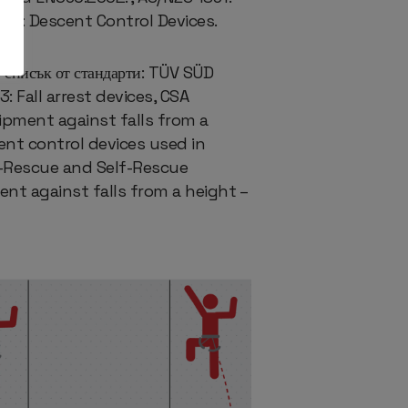
3-99: Descent Control Devices.
г списък от стандарти: TÜV SÜD
3: Fall arrest devices, CSA
uipment against falls from a
nt control devices used in
d-Rescue and Self-Rescue
t against falls from a height –