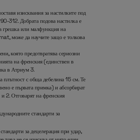
поставя изисквания за настилките под
P90-312. Добрата подова настилка е
шка грешка или малфункция на
mat, може да научите защо е толкова
ени, която предотвратява сериозни
нията на френския (единствен в
лка в Атриум 3.
а плътност с обща дебелина 15 см. Те
вено е първата примка) и абсорбират
 и 2. Отговарят на френския
ждународните стандарти за
а стандарти за децелерация при удар,
е това не се изисква от нито един