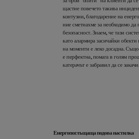
за брой “опити” на клиенти да се
щастие повечето такива инциден
контузии, благодарение на енерг
ние сметнахме за необходимо да
безопасност. Знаем, че тази сист
като алармира засичайки обекти 
на моменти
е леко досадна. Също
е перфектна, помага в голям проц
катерачът е забравил да се закачи
Енергопоглъщаща подова настилка