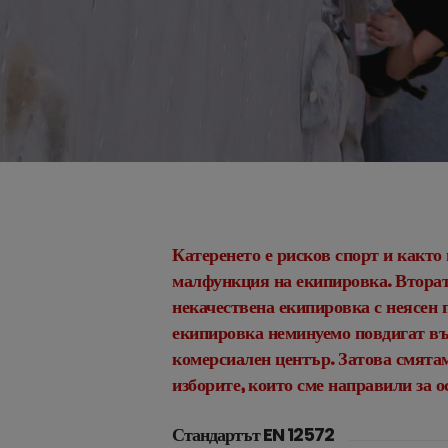
B
Катеренето е рисков спорт и както 
малфункция на екипировка. Вторат
некачествена екипировка с неясен 
екипировка неминуемо повдигат въп
комерсиален център. Затова смятам
изборите, които сме направили за 
Стандартът EN 12572