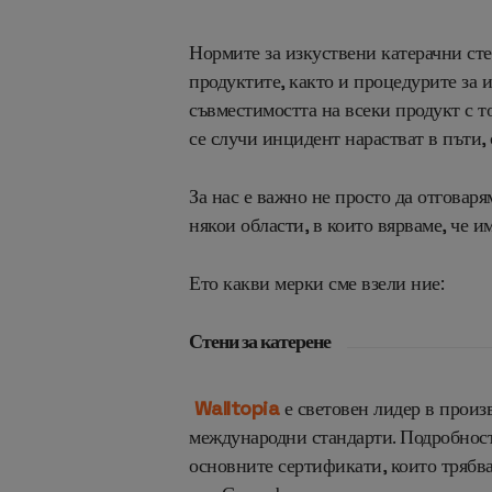
Нормите за изкуствени катерачни сте
продуктите, както и процедурите за 
съвместимостта на всеки продукт с т
се случи инцидент нарастват в пъти, 
За нас е важно не просто да отговар
някои области, в които вярваме, че 
Ето какви мерки сме взели ние:
Стени за катерене
Walltopia
е световен лидер в
произв
международни стандарти. Подробност
основните сертификати, които трябва