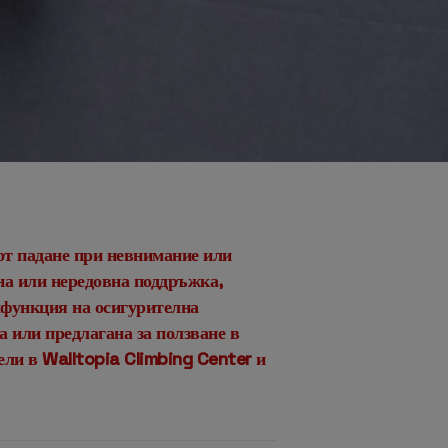
 от падане при невнимание или
на или нередовна поддръжка,
лфункция на осигурителна
 или предлагана за ползване в
ели в Walltopia Climbing Center и