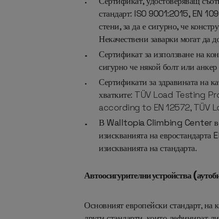
Сертификат,
удостоверяващ съот
стандарт: ISO 9001:2015, EN 10
стени, за да е сигурно, че конст
Некачествени заварки могат да до
Сертификат за използване на кон
сигурно че някой болт или анкер 
Сертификати за здравината на кат
хватките: TÜV Load Testing P
according to EN 12572, TÜV L
В Walltopia Climbing Center вс
изискванията на евростандарта 
изискванията на стандарта.
Автоосигурителни устройства (аутоб
Основният европейски стандарт, на к
други стандарти, които дефинират л