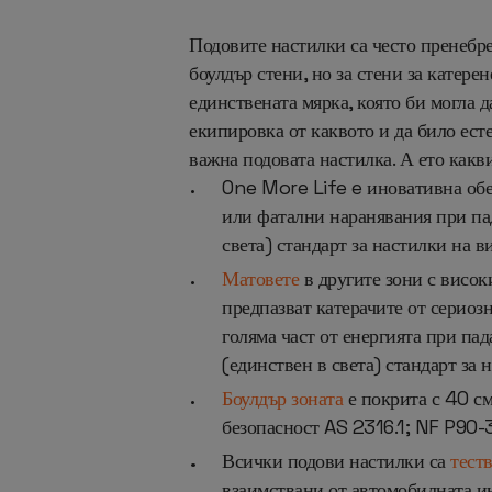
Подовите настилки са често пренебре
боулдър стени, но за стени за катер
единствената мярка, която би могла 
екипировка от каквото и да било ест
важна подовата настилка. А ето какви
One More Life e иновативна обез
или фатални наранявания при пад
света) стандарт за настилки на в
Матовете
в другите зони с висок
предпазват катерачите от сериоз
голяма част от енергията при па
(единствен в света) стандарт за
Боулдър зоната
е покрита с 40 см
безопасност AS 2316.1; NF P90-
Всички подови настилки са
тест
взаимствани от автомобилната инд