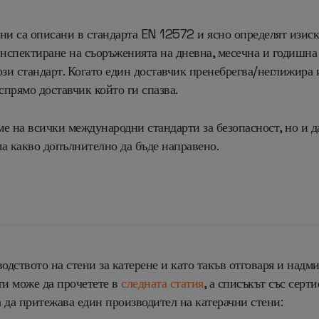
ни са описани в стандарта EN 12572 и ясно определят изискв
инспектиране на съоръженията на дневна, месечна и годишна 
ози стандарт
.
Когато един доставчик пренебрегва/неглижира 
спрямо доставчик който ги спазва.
яме на всички международни стандарти за безопасност, но и 
има какво допълнително да бъде направено.
одството на стени за катерене и като такъв отговаря и надм
и може да прочетете в
следната статия
, а списъкът със серт
 да притежава един производител на катерачни стени
: