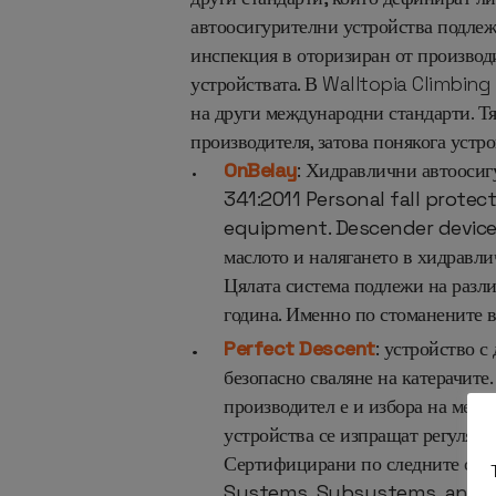
автоосигурителни устройства подлежа
инспекция в оторизиран от производи
устройствата.
В Walltopia Climbing 
на други международни стандарти. Т
производителя, затова понякога устро
OnBelay
: Хидравлични автоосиг
341:2011 Personal fall protec
equipment. Descender devices 
маслото и налягането в хидравли
Цялата система подлежи на разл
година. Именно по стоманените в
Perfect Descent
: устройство с
безопасно сваляне на катерачите
производител е и избора на меж
устройства се изпращат регулярн
Сертифицирани по следните ст
Systems, Subsystems, and Com