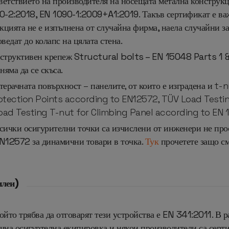
ветствието на производителя на носещата метална конструкци
90-2:2018, EN 1090-1:2009+A1:2019. Такъв сертификат е важ
рукцията не е изпълнена от случайна фирма, наела случайни 
ведат до колапс на цялата стена.
структивен крепеж Structural bolts – EN 15048 Parts 1 & 
няма да се скъса.
ерачната повърхност – панелите, от които е изградена и t-n
rotection Points according to EN12572, TÜV Load Test
oad Testing T-nut for Climbing Panel according to EN 
ички осигурителни точки са изчислени от инженери не прост
EN12572 за динамични товари в точка.
Тук
прочетете защо см
илеи)
ойто трябва да отговарят тези устройства е
EN 341:2011. В р
ична осигуртелна екипировка и някои производители са серт