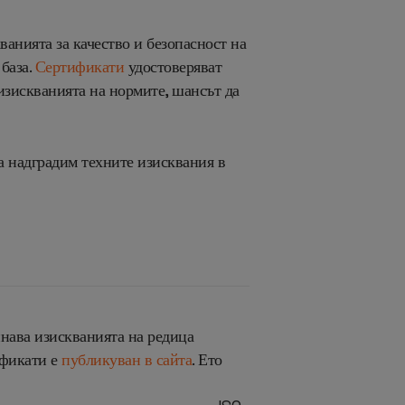
анията за качество и безопасност на
база.
Сертификати
удостоверяват
изискванията на нормите, шансът да
да надградим техните изисквания в
инава
изискванията на редица
ификати е
публикуван в сайта
. Ето