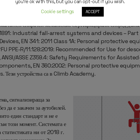
you're ok with this, but you can opt-out if you wish.
 and Devices – Part 3: Fall Arrest Devices, CSA Z259.2.
Cookie settings
ACCEPT
 и малкия атриум.
н магнитен спирачен механизъм. Сертифицирани според дълъ
1891: Industrial fall-arrest systems and devices – Part 
Devices, EN 341: 2011 Class 1A: Personal protective eq
RFU PPE-R/11.128:2019: Recommended for Use for desce
, ANSI/ASSE Z359.4: Safety Requirements for Assiste
ponents, EN 360:2002: Personal protective equipmen
s. Тези устройства са в Climb Academy.
ема, сигнализираща за
ез да е закачен за аутобилей.
нито един стандарт и не е
към този момент. Системата е
а статистиката ни от 2018 г.