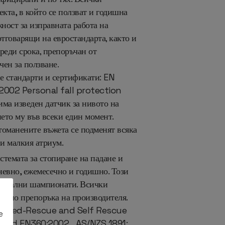
кта, в който се ползват и годишна
ност за изправната работа на
тговарящи на евростандарта, както и
реди срока, препоръчан от
чен за ползване.
е стандарти и сертификати: EN
2002 Personal fall protection
а изведен датчик за нивото на
ието му във всеки един момент.
томанените въжета се подменят всяка
 и малкия атриум.
стемата за стопиране на падане и
невно, ежемесечно и годишно. Този
гионални
шампионати. Всички
ля по препоръка на производителя.
ssisted-Rescue and Self Rescue
e
nd EN360:2002. , AS/NZS 1891: