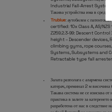
Industrial
Fall-Arrest Systems
Такива устройства има в средния
Trublue
: аутобилеи с патентова
certified: 10x Class A, AS/NZS 
Z259.2.3-99: Descent Control 
height – Descender devices, 
climbing gyms, rope courses
Systems, Subsystems and Com
Retractable type fall arrester
Залата разполага с алармена сист
катерач, преминал 2 м височина б
Такава система не се изисква от 
практика в залите за катеренето 
разработена от нас в следствие н